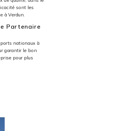
 de qualité, dans le
icacité sont les
se à Verdun.
re Partenaire
sports nationaux à
r garantir le bon
eprise pour plus