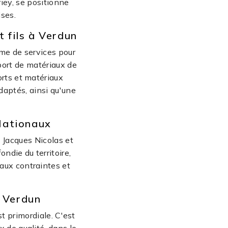
riey, se positionne
ses.
 fils à Verdun
mme de services pour
port de matériaux de
orts et matériaux
daptés, ainsi qu'une
Nationaux
x Jacques Nicolas et
ndie du territoire,
aux contraintes et
 Verdun
st primordiale. C'est