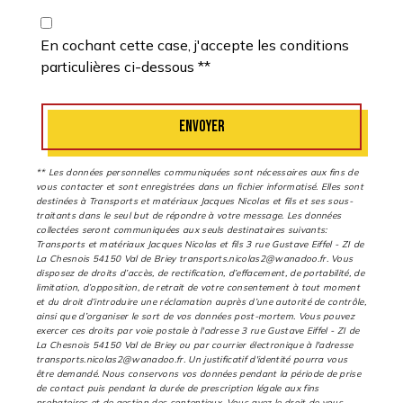
En cochant cette case, j'accepte les conditions
particulières ci-dessous **
ENVOYER
** Les données personnelles communiquées sont nécessaires aux fins de
vous contacter et sont enregistrées dans un fichier informatisé. Elles sont
destinées à Transports et matériaux Jacques Nicolas et fils et ses sous-
traitants dans le seul but de répondre à votre message. Les données
collectées seront communiquées aux seuls destinataires suivants:
Transports et matériaux Jacques Nicolas et fils 3 rue Gustave Eiffel - ZI de
La Chesnois 54150 Val de Briey transports.nicolas2@wanadoo.fr. Vous
disposez de droits d’accès, de rectification, d’effacement, de portabilité, de
limitation, d’opposition, de retrait de votre consentement à tout moment
et du droit d’introduire une réclamation auprès d’une autorité de contrôle,
ainsi que d’organiser le sort de vos données post-mortem. Vous pouvez
exercer ces droits par voie postale à l'adresse 3 rue Gustave Eiffel - ZI de
La Chesnois 54150 Val de Briey ou par courrier électronique à l'adresse
transports.nicolas2@wanadoo.fr. Un justificatif d'identité pourra vous
être demandé. Nous conservons vos données pendant la période de prise
de contact puis pendant la durée de prescription légale aux fins
probatoires et de gestion des contentieux. Vous avez le droit de vous