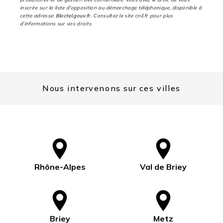
inscrire sur la liste d'opposition au démarchage téléphonique, disponible à
cette adresse:
Bloctel.gouv.fr
. Consultez le site cnil.fr pour plus
d’informations sur vos droits.
Nous intervenons sur ces villes
Rhône-Alpes
Val de Briey
Briey
Metz