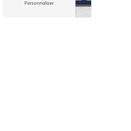
Personnaliser
Vente de matériaux
3 rue Gustave Eiffel - ZI de La Chesnois, 54150 Val de
Briey
03 82 46 02 28
transports.nicolas2@wanadoo.fr
Plan du site